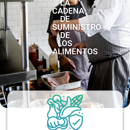
LA
CADENA
DE
SUMINISTRO
DE
LOS
ALIMENTOS